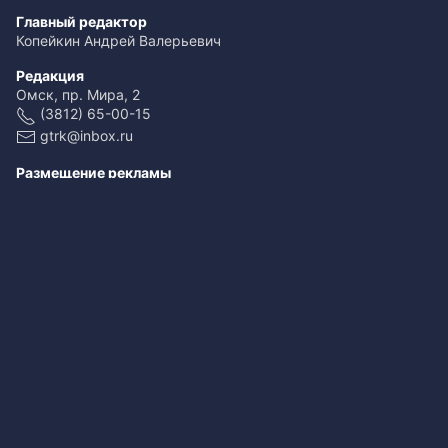
Главный редактор
Копейкин Андрей Валерьевич
Редакция
Омск, пр. Мира, 2
(3812) 65-00-15
gtrk@inbox.ru
Размещение рекламы
(3812) 65-00-65
reklama@omsk.rfn.ru
При использовании материалов ссылка обязательна
Свидетельство о регистрации ЭЛ № ФС 77-59166 от 22.08.2014.
Выдано Федеральной службой по надзору в сфере связи,
информационных технологий и массовых коммуникаций
(Роскомнадзор).
Учредитель - федеральное государственное унитарное предприятие
«Всероссийская государственная телевизионная и
радиовещательная компания».