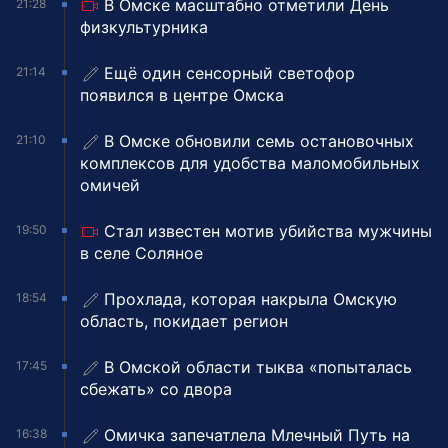
В Омске масштабно отметили День
21:28
физкультурника
Ещё один сенсорный светофор
21:14
появился в центре Омска
В Омске обновили семь остановочных
21:10
комплексов для удобства маломобильных
омичей
Стал известен мотив убийства мужчины
19:50
в селе Соляное
Прохлада, которая накрыла Омскую
18:54
область, покидает регион
В Омской области тыква «попыталась
17:45
сбежать» со двора
Омичка запечатлела Млечный Путь на
16:38