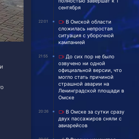
полностью завершат к 1
сентября
В Омской области
22:01
сложилась непростая
ситуация с уборочной
кампанией
До сих пор не было
21:55
озвучено ни одной
и
официальной версии, что
могло стать причиной
страшной аварии на
го
Ленинградской площади в
Омске
В Омске за сутки сразу
20:26
двух пассажиров сняли с
авиарейсов