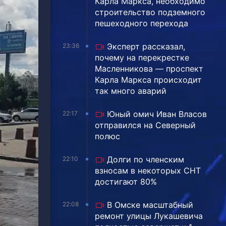
Карла Маркса, необходимо
строительство подземного
пешеходного перехода
Эксперт рассказал,
23:36
почему на перекрестке
Масленникова — проспект
Карла Маркса происходит
так много аварий
Юный омич Иван Власов
22:17
отправился на Северный
полюс
Долги по членским
22:10
взносам в некоторых СНТ
достигают 80%
В Омске масштабный
22:08
ремонт улицы Лукашевича