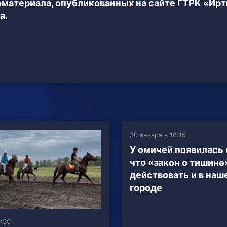
еоматериала, опубликованных на сайте ГТРК «Ир
а.
30 января в 18:15
У омичей появилась
что «закон о тишине
действовать и в наш
городе
0:56