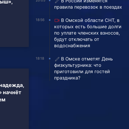
В России изменятся
20:05
тыш»,
правила перевозок в поездах
В Омской области СНТ, в
18:56
которых есть большие долги
по уплате членских взносов,
будут отключать от
водоснабжения
В Омске отметят День
18:18
физкультурника: что
приготовили для гостей
праздника?
 надежда,
» начнёт
ем