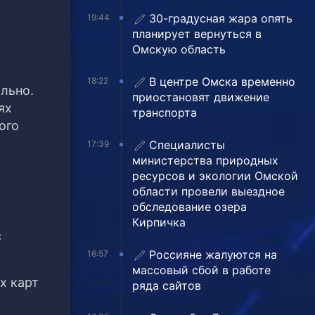
30-градусная жара опять
19:44
планирует вернуться в
Омскую область
В центре Омска временно
18:22
льно.
приостановят движение
ях
транспорта
ого
Специалисты
17:39
министерства природных
ресурсов и экологии Омской
области провели выездное
обследование озера
Кирпичка
с
Россияне жалуются на
16:57
массовый сбой в работе
х карт
ряда сайтов