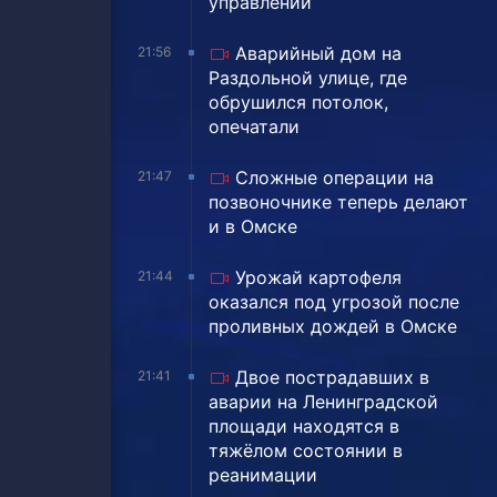
управлении
Аварийный дом на
21:56
Раздольной улице, где
обрушился потолок,
опечатали
Сложные операции на
21:47
позвоночнике теперь делают
и в Омске
Урожай картофеля
21:44
оказался под угрозой после
проливных дождей в Омске
Двое пострадавших в
21:41
аварии на Ленинградской
площади находятся в
тяжёлом состоянии в
реанимации