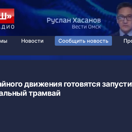
ммы
Новости
Сообщить новость
Пр
йного движения готовятся запусти
альный трамвай