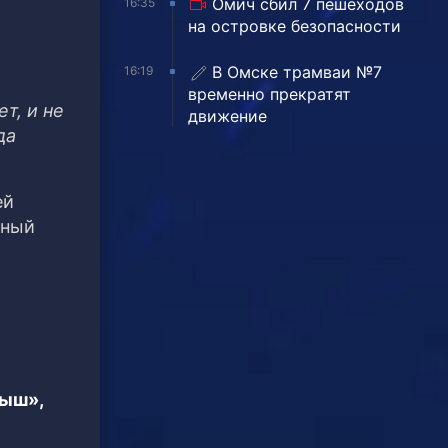
Омич сбил 7 пешеходов
16:35
на островке безопасности
В Омске трамваи №7
16:19
временно прекратят
т, и не
движение
да
ей
чный
тыш»,