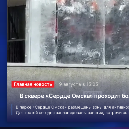
Главная новость
9 августа в 15:05
В сквере «Сердце Омска» проходит б
В парке «Сердце Омска» размещены зоны для активност
Для гостей сегодня запланированы занятия, встречи со
классы. Также общение с хоккеистами омского…