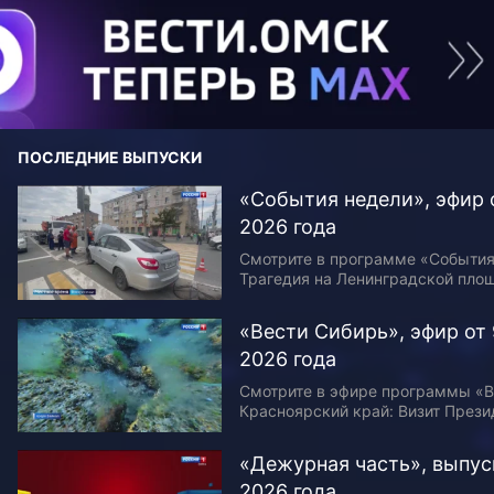
ПОСЛЕДНИЕ ВЫПУСКИ
«События недели», эфир о
2026 года
Смотрите в программе «События
Трагедия на Ленинградской пло
влетел в «островок безопасност
в прямом эфире определили пор
«Вести Сибирь», эфир от 
бюллетене на…
2026 года
Смотрите в эфире программы «В
Красноярский край: Визит Прези
Путин — с рабочим визитом — п
Красноярский край. Республика 
«Дежурная часть», выпуск
— в…
2026 года