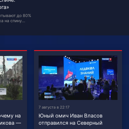
ога»
ытывают до 80%
ка на спину
 причинам. Как
ника сказывается
7 августа в 22:17
очему на
Юный омич Иван Власов
никова —
отправился на Северный