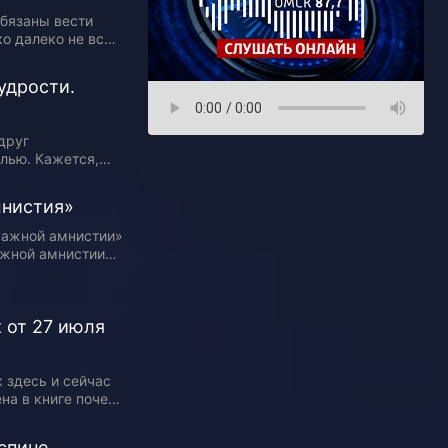
бязаны вести
о далеко не все
ование
тобы достучаться
удрости.
, жителям
друг
олью. Кажется,
ткрывается, десна
еденного
мнистия»
ражной амнистии»
ражной амнистии»
а. Омская область
…
 от 27 июля
 здесь и сейчас
на в книге почета
и расскажет
спине.