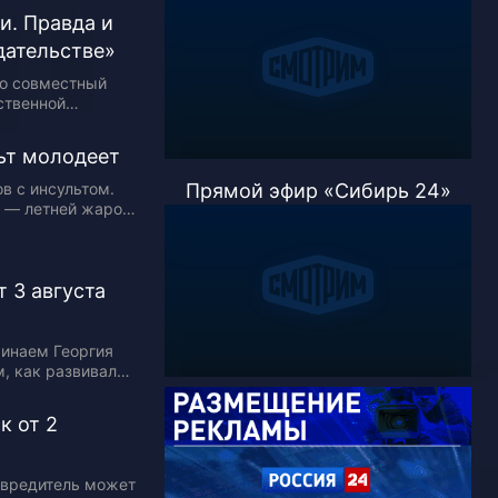
в, а также
и. Правда и
дательстве»
то совместный
ственной
ти. О правде и
стве мы
ьт молодеет
Прямой эфир «Сибирь 24»
в с инсультом.
 — летней жарой.
выполняют
еще отмечаются
т 3 августа
минаем Георгия
, как развивался
ком музее в
атьяной Суровой.
к от 2
к-вредитель может