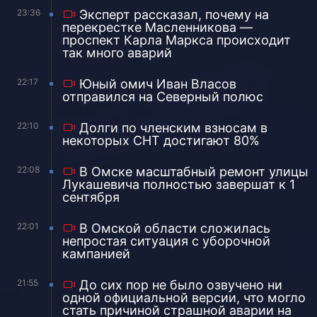
23:36
Эксперт рассказал, почему на
перекрестке Масленникова —
проспект Карла Маркса происходит
так много аварий
22:17
Юный омич Иван Власов
отправился на Северный полюс
22:10
Долги по членским взносам в
некоторых СНТ достигают 80%
22:08
В Омске масштабный ремонт улицы
Лукашевича полностью завершат к 1
сентября
22:01
В Омской области сложилась
непростая ситуация с уборочной
кампанией
21:55
До сих пор не было озвучено ни
одной официальной версии, что могло
стать причиной страшной аварии на