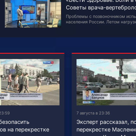
Советы врача-вертеброл
Проблемы с позвоночником исп
населения России. Летом нагруз
возрастает сразу по нескольким
боль в разных отделах позвоноч
на…
23:59
7 августа в 23:36
безопасить
Эксперт рассказал, п
ов на перекрестке
перекрестке Маслен