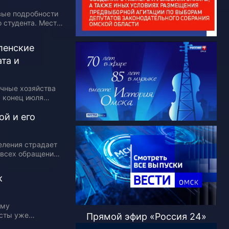
вые подробности
 студента. Место
 подозреваемого
 репортаже.
ленские
та и
ачные хозяйства
а конец июля
одческих
30% садоводов.
ой и его
,…
селения страдает
 всех обращений
о на геморрой. В
ы…
к
ому
исты уже
Прямой эфир «Россия 24»
онных котельных,