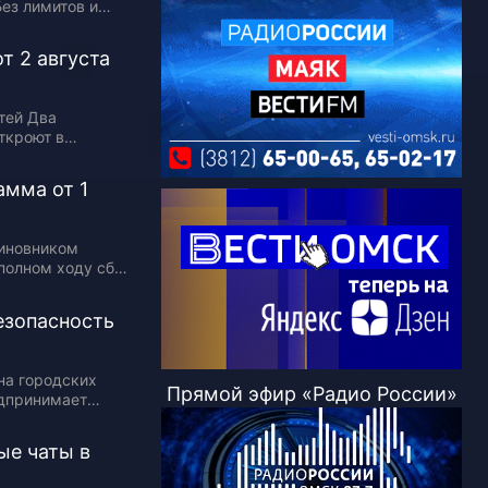
Без лимитов и
ормы на бензин и
т 2 августа
тей Два
ткроют в
ремя рабочей
 фонда Марии
амма от 1
ая…
виновником
полном ходу сбил
оей машине.
ук —…
езопасность
на городских
Прямой эфир «Радио России»
едпринимает
 на улицах?
 опасных
е чаты в