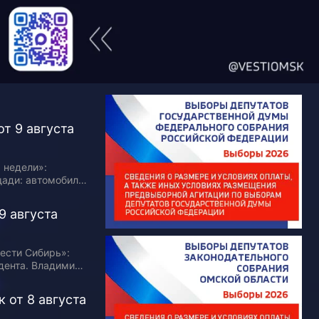
т 9 августа
 недели»:
щади: автомобиль
и». Шарик судьбы:
ядок партий в
9 августа
ести Сибирь»:
дента. Владимир
осетил
Алтай: Отдыхать
 от 8 августа