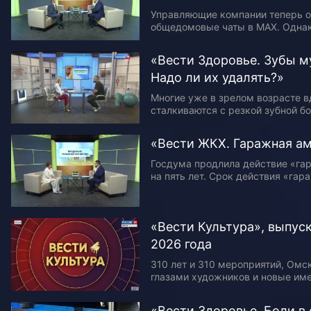
Управляющие компании теперь о
общедомовые чаты в МАХ. Однак
коммунальщики исполняют треб
постановления Правительства. Ч
«Вести Здоровье. Зубы м
до обслуживающей организации
Надо ли их удалять?»
многоквартирных…
Многие уже в зрелом возрасте в
сталкиваются с резкой зубной б
что болит вся челюсть, рот не о
воспаляется. В результате пров
«Вести ЖКХ. Гаражная а
осмотра…
Госдума продлила действие «га
на пять лет. Срок действия «га
продлен до 1 сентября 2031 год
на протяжении нескольких лет в
«Вести Культура», выпуск
2026 года
310 лет и 310 мероприятий, Омск
глазами художников и новые име
деятелей культуры. Подробност
Татьяна Суровая.
«Вести Здоровье. Боли в 