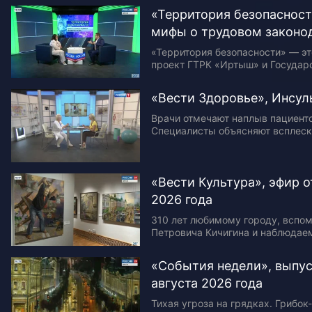
подготовили 800 теплоисточнико
«Территория безопасност
обновили 90 км сетей….
мифы о трудовом законо
«Территория безопасности» — э
проект ГТРК «Иртыш» и Государ
инспекции труда в Омской облас
мифах о трудовом законодатель
«Вести Здоровье», Инсул
поговорили с…
Врачи отмечают наплыв пациенто
Специалисты объясняют всплеск
Не все пациенты группы риска 
рекомендации специалистов, а 
«внезапные» инсульты…
«Вести Культура», эфир о
2026 года
310 лет любимому городу, вспо
Петровича Кичигина и наблюдаем
город на выставке в Краеведчес
программе «Вести Культура» с Т
«События недели», выпус
августа 2026 года
Тихая угроза на грядках. Грибо