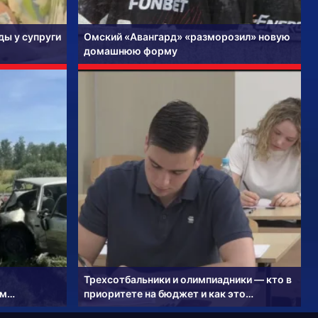
ы у супруги
Омский «Авангард» «разморозил» новую
домашнюю форму
Трехсотбальники и олимпиадники — кто в
ым
приоритете на бюджет и как это
работает?