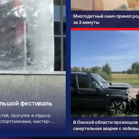
Многодетный омич принял род
за 3 минуты
ольшой фестиваль
ей, прогулок и отдыха.
 спортсменами, мастер-
В Омской области произошла
смертельная авария с лобов
столкновением