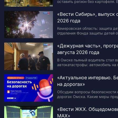
оставить регион без картофеля. 
очередей. В регионе отменили н
дизель. 310 поводов для…
«Вести Сибирь», выпуск о
2026 года
Кемеровская область: защита де
отделения Фонда защиты детей о
Кузбассе. Решение приняли во в
поездки в регион председателя
«Дежурная часть», прогр
Львовой-Беловой. Новосибирск
августа 2026 года
В Омске пьяный водитель стал 
автокатастрофы: автомобиль на 
мужчин, менявших колесо на св
Погибшие — пенсионер и его вн
«Актуальное интервью. Б
на дорогах»
Обсудим вопросы безопасности 
дорогах Омска. Какие меры пр
город для снижения аварийности
Меняется ли ситуация на самых
«Вести ЖКХ. Общедомовы
участках? Как часто…
МАХ»