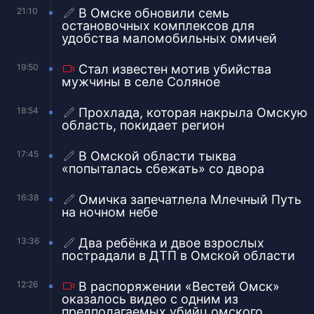
21:10
В Омске обновили семь
остановочных комплексов для
удобства маломобильных омичей
19:50
Стал известен мотив убийства
мужчины в селе Соляное
18:54
Прохлада, которая накрыла Омскую
область, покидает регион
17:45
В Омской области тыква
«попыталась сбежать» со двора
16:38
Омичка запечатлела Млечный Путь
на ночном небе
13:36
Два ребёнка и двое взрослых
пострадали в ДТП в Омской области
12:26
В распоряжении «Вестей Омск»
оказалось видео с одним из
предполагаемых убийц омского