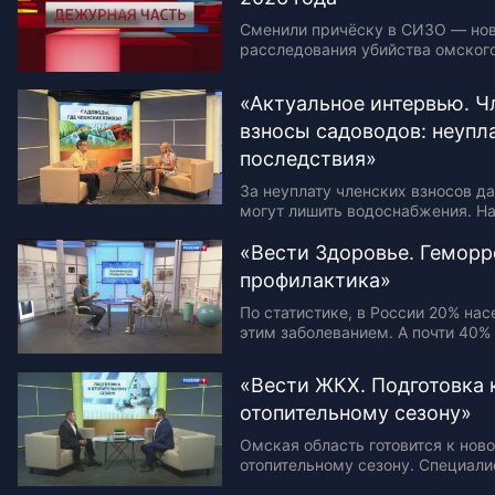
Сменили причёску в СИЗО — но
расследования убийства омского
преступления и рассказ самого
— эксклюзивные кадры в нашем
«Актуальное интервью. Ч
Обещал крышу…
взносы садоводов: неупла
последствия»
За неуплату членских взносов д
могут лишить водоснабжения. Н
квитанции в большинстве садов
товариществ оплатили всего 25–
«Вести Здоровье. Геморр
Люди стали перечислять деньги
профилактика»
По статистике, в России 20% на
этим заболеванием. А почти 40%
к проктологам приходится именн
программе «Вести Здоровье» м
«Вести ЖКХ. Подготовка 
отопительному сезону»
Омская область готовится к нов
отопительному сезону. Специал
заменили около 40 котлов в рай