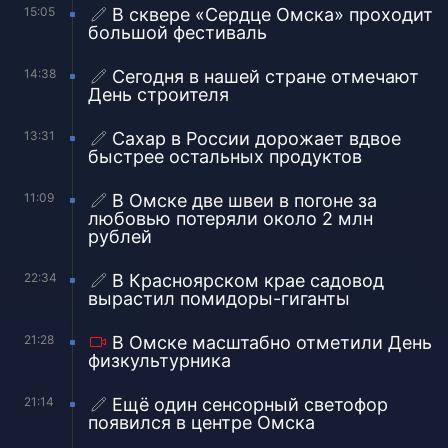
15:05
В сквере «Сердце Омска» проходит
большой фестиваль
14:38
Сегодня в нашей стране отмечают
День строителя
13:31
Сахар в России дорожает вдвое
быстрее остальных продуктов
11:09
В Омске две швеи в погоне за
любовью потеряли около 2 млн
рублей
22:34
В Красноярском крае садовод
вырастил помидоры-гиганты
21:28
В Омске масштабно отметили День
физкультурника
21:14
Ещё один сенсорный светофор
появился в центре Омска