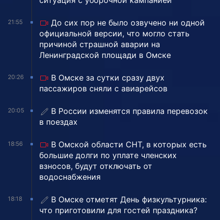
ситуация с уборочной кампанией
До сих пор не было озвучено ни одной
21:55
официальной версии, что могло стать
причиной страшной аварии на
Ленинградской площади в Омске
В Омске за сутки сразу двух
20:26
пассажиров сняли с авиарейсов
В России изменятся правила перевозок
20:05
в поездах
В Омской области СНТ, в которых есть
18:56
большие долги по уплате членских
взносов, будут отключать от
водоснабжения
В Омске отметят День физкультурника:
18:18
что приготовили для гостей праздника?