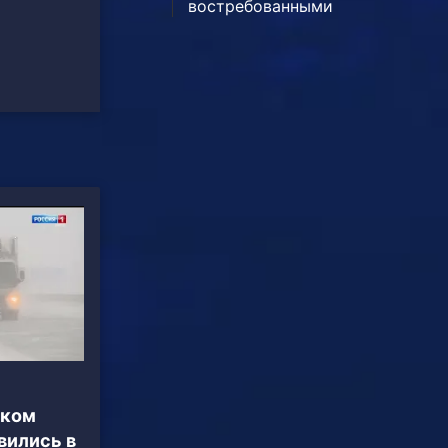
востребованными
ском
вились в