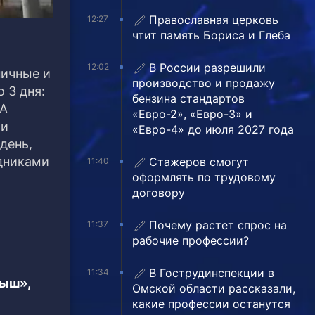
Православная церковь
12:27
чтит память Бориса и Глеба
В России разрешили
12:02
ничные и
производство и продажу
 3 дня:
бензина стандартов
 А
«Евро-2», «Евро-3» и
ли
«Евро-4» до июля 2027 года
день,
дниками
Стажеров смогут
11:40
оформлять по трудовому
договору
Почему растет спрос на
11:37
рабочие профессии?
В Гострудинспекции в
11:34
тыш»,
Омской области рассказали,
какие профессии останутся