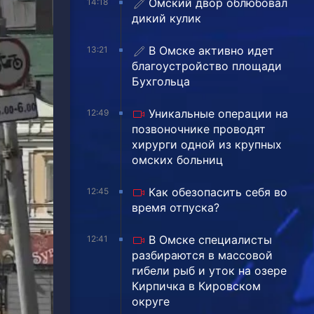
Омский двор облюбовал
14:18
дикий кулик
В Омске активно идет
13:21
благоустройство площади
Бухгольца
Уникальные операции на
12:49
позвоночнике проводят
хирурги одной из крупных
омских больниц
Как обезопасить себя во
12:45
время отпуска?
В Омске специалисты
12:41
разбираются в массовой
гибели рыб и уток на озере
Кирпичка в Кировском
округе