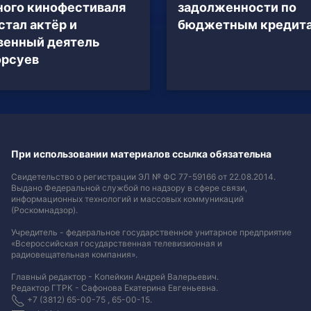
ого кинофестиваля
задолженности по
стал актёр и
бюджетным кредит
венный деятель
орсуев
При использовании материалов ссылка обязательна
Свидетельство о регистрации ЭЛ № ФС 77-59166 от 22.08.2014.
Выдано Федеральной службой по надзору в сфере связи,
информационных технологий и массовых коммуникаций
(Роскомнадзор).
Учредитель - федеральное государственное унитарное предприятие
«Всероссийская государственная телевизионная и
радиовещательная компания».
Главный редактор - Копейкин Андрей Валерьевич.
Редактор ГТРК - Сафонова Екатерина Евгеньевна.
+7 (3812) 65-00-75 , 65-00-15.