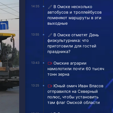
В Омске несколько
14:35
автобусов и троллейбусов
поменяют маршруты в эти
выходные
В Омске отметят День
13:55
физкультурника: что
приготовили для гостей
праздника?
Омские аграрии
13:43
намолотили почти 60 тысяч
тонн зерна
Юный омич Иван Власов
13:25
отправился на Северный
полюс, чтобы установить
там флаг Омской области