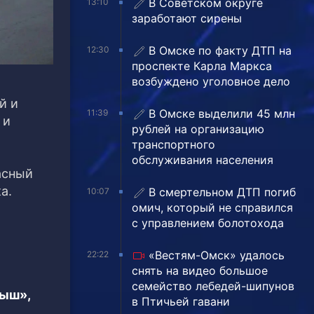
В Советском округе
13:10
заработают сирены
В Омске по факту ДТП на
12:30
проспекте Карла Маркса
возбуждено уголовное дело
й и
В Омске выделили 45 млн
11:39
 и
рублей на организацию
транспортного
обслуживания населения
асный
а.
В смертельном ДТП погиб
10:07
омич, который не справился
с управлением болотохода
«Вестям-Омск» удалось
22:22
снять на видео большое
семейство лебедей-шипунов
тыш»,
в Птичьей гавани