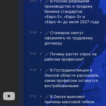
В России разрешили
12:02
производство и продажу
бензина стандартов
«Евро-2», «Евро-3» и
«Евро-4» до июля 2027 года
Стажеров смогут
11:40
оформлять по трудовому
договору
Почему растет спрос на
11:37
рабочие профессии?
В Гострудинспекции в
11:34
Омской области рассказали,
какие профессии останутся
востребованными
В Омске выясняют
11:10
причины массовой гибели