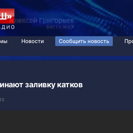
ммы
Новости
Сообщить новость
Пр
инают заливку катков
13