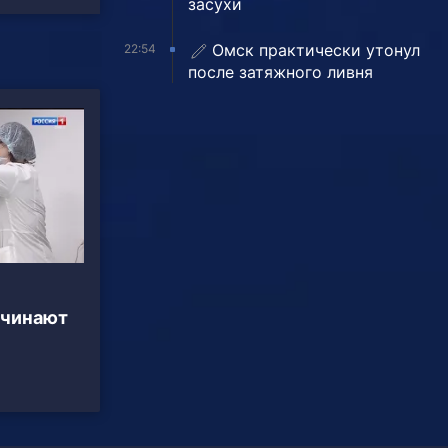
засухи
Омск практически утонул
22:54
после затяжного ливня
ачинают