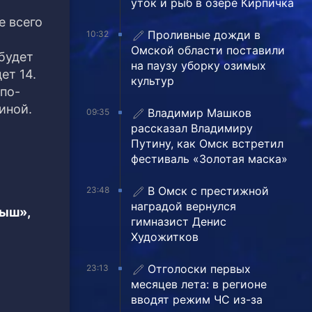
уток и рыб в озере Кирпичка
е всего
Проливные дожди в
10:32
Омской области поставили
будет
на паузу уборку озимых
ет 14.
культур
по-
иной.
Владимир Машков
09:35
рассказал Владимиру
Путину, как Омск встретил
фестиваль «Золотая маска»
В Омск с престижной
23:48
наградой вернулся
тыш»,
гимназист Денис
Художитков
Отголоски первых
23:13
месяцев лета: в регионе
вводят режим ЧС из-за