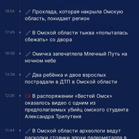
Прохлада, которая накрыла Омскую
18:54
область, покидает регион
В Омской области тыква «попыталась
17:45
сбежать» со двора
Омичка запечатлела Млечный Путь на
16:38
ночном небе
Два ребёнка и двое взрослых
13:36
пострадали в ДТП в Омской области
В распоряжении «Вестей Омск»
12:26
оказалось видео с одним из
предполагаемых убийц омского студента
Александра Трипутеня
В Омской области археологи ведут
11:44
раскопки стоянки эпохи палеометалла в