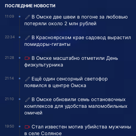
ПОСЛЕДНИЕ НОВОСТИ
В Омске две швеи в погоне за любовью
11:09
потеряли около 2 млн рублей
В Красноярском крае садовод вырастил
22:34
помидоры-гиганты
В Омске масштабно отметили День
21:28
физкультурника
Ещё один сенсорный светофор
21:14
появился в центре Омска
В Омске обновили семь остановочных
21:10
комплексов для удобства маломобильных
омичей
Стал известен мотив убийства мужчины
19:50
в селе Соляное