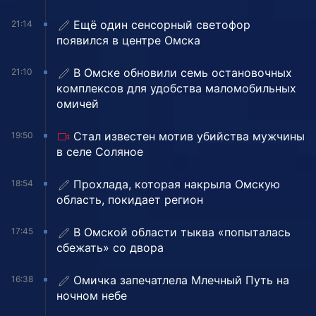
Ещё один сенсорный светофор
21:14
появился в центре Омска
В Омске обновили семь остановочных
21:10
комплексов для удобства маломобильных
омичей
Стал известен мотив убийства мужчины
19:50
в селе Соляное
Прохлада, которая накрыла Омскую
18:54
область, покидает регион
В Омской области тыква «попыталась
17:45
сбежать» со двора
Омичка запечатлела Млечный Путь на
16:38
ночном небе