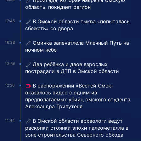
Прохлада, которая накрыла Омскую
область, покидает регион
В Омской области тыква «попыталась
17:45
сбежать» со двора
Омичка запечатлела Млечный Путь на
16:38
ночном небе
Два ребёнка и двое взрослых
13:36
пострадали в ДТП в Омской области
В распоряжении «Вестей Омск»
12:26
оказалось видео с одним из
предполагаемых убийц омского студента
Александра Трипутеня
В Омской области археологи ведут
11:44
раскопки стоянки эпохи палеометалла в
зоне строительства Северного обхода