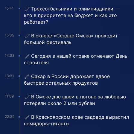
Трехсотбальники и олимпиадники —
15:41
кто в приоритете на бюджет и как это
работает?
В сквере «Сердце Омска» проходит
15:05
большой фестиваль
Сегодня в нашей стране отмечают День
14:38
строителя
Сахар в России дорожает вдвое
13:31
быстрее остальных продуктов
В Омске две швеи в погоне за любовью
11:09
потеряли около 2 млн рублей
В Красноярском крае садовод вырастил
22:34
помидоры-гиганты