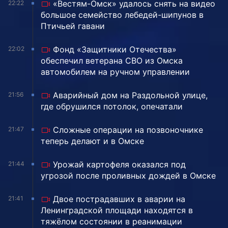
«Вестям-Омск» удалось снять на видео
22:22
большое семейство лебедей-шипунов в
Птичьей гавани
Фонд «Защитники Отечества»
22:02
обеспечил ветерана СВО из Омска
автомобилем на ручном управлении
Аварийный дом на Раздольной улице,
21:56
где обрушился потолок, опечатали
Сложные операции на позвоночнике
21:47
теперь делают и в Омске
Урожай картофеля оказался под
21:44
угрозой после проливных дождей в Омске
Двое пострадавших в аварии на
21:41
Ленинградской площади находятся в
тяжёлом состоянии в реанимации