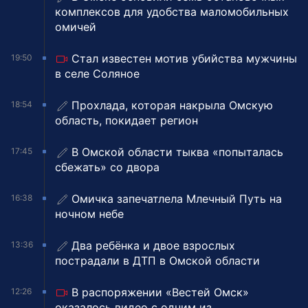
комплексов для удобства маломобильных
омичей
Стал известен мотив убийства мужчины
19:50
в селе Соляное
Прохлада, которая накрыла Омскую
18:54
область, покидает регион
В Омской области тыква «попыталась
17:45
сбежать» со двора
Омичка запечатлела Млечный Путь на
16:38
ночном небе
Два ребёнка и двое взрослых
13:36
пострадали в ДТП в Омской области
В распоряжении «Вестей Омск»
12:26
оказалось видео с одним из