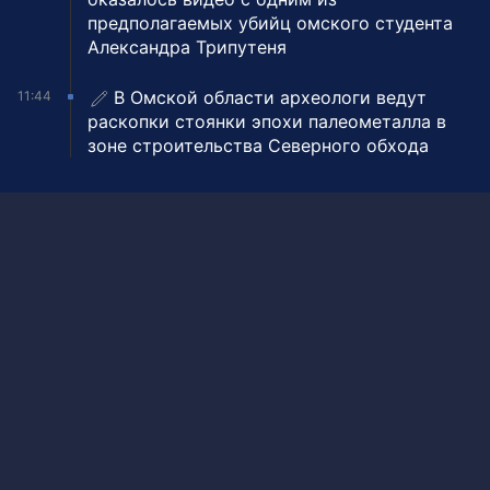
предполагаемых убийц омского студента
Александра Трипутеня
В Омской области археологи ведут
11:44
раскопки стоянки эпохи палеометалла в
зоне строительства Северного обхода
Главный редактор
Копейкин Андрей Валерьевич
Редакция
Омск, пр. Мира, 2
(3812) 65-00-15
gtrk@inbox.ru
Размещение рекламы
(3812) 65-00-65
reklama@omsk.rfn.ru