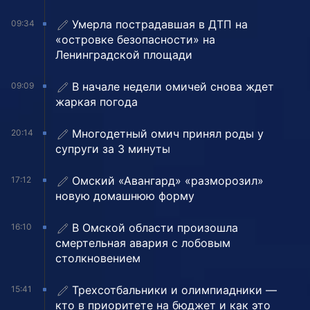
Умерла пострадавшая в ДТП на
09:34
«островке безопасности» на
Ленинградской площади
В начале недели омичей снова ждет
09:09
жаркая погода
Многодетный омич принял роды у
20:14
супруги за 3 минуты
Омский «Авангард» «разморозил»
17:12
новую домашнюю форму
В Омской области произошла
16:10
смертельная авария с лобовым
столкновением
Трехсотбальники и олимпиадники —
15:41
кто в приоритете на бюджет и как это