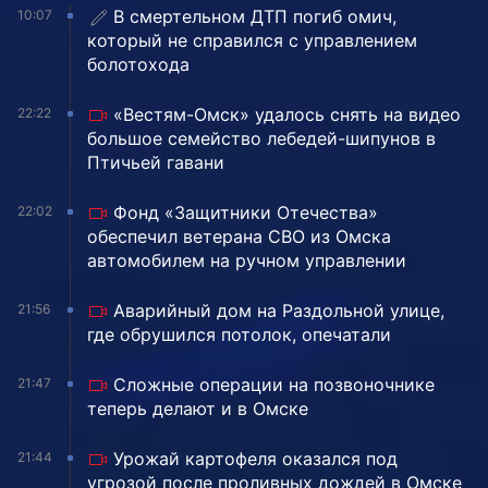
В смертельном ДТП погиб омич,
10:07
который не справился с управлением
болотохода
«Вестям-Омск» удалось снять на видео
22:22
большое семейство лебедей-шипунов в
Птичьей гавани
Фонд «Защитники Отечества»
22:02
обеспечил ветерана СВО из Омска
автомобилем на ручном управлении
Аварийный дом на Раздольной улице,
21:56
где обрушился потолок, опечатали
Сложные операции на позвоночнике
21:47
теперь делают и в Омске
Урожай картофеля оказался под
21:44
угрозой после проливных дождей в Омске