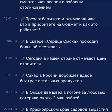
смертельная авария с лобовым
столкновением
Трехсотбальники и олимпиадники —
15:41
кто в приоритете на бюджет и как это
работает?
В сквере «Сердце Омска» проходит
15:05
большой фестиваль
Сегодня в нашей стране отмечают День
14:38
строителя
Сахар в России дорожает вдвое
13:31
быстрее остальных продуктов
В Омске две швеи в погоне за любовью
11:09
потеряли около 2 млн рублей
В Красноярском крае садовод вырастил
22:34