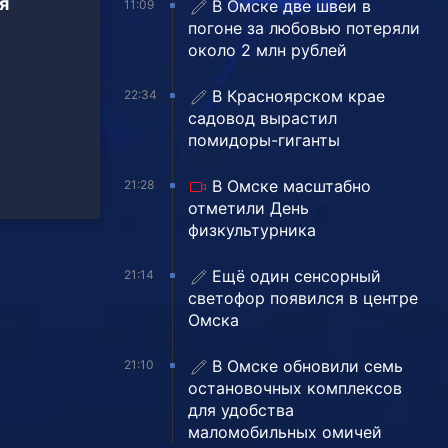
я
В Омске две швеи в
11:09
погоне за любовью потеряли
около 2 млн рублей
В Красноярском крае
22:34
садовод вырастил
помидоры-гиганты
В Омске масштабно
21:28
отметили День
физкультурника
Ещё один сенсорный
21:14
светофор появился в центре
Омска
В Омске обновили семь
21:10
остановочных комплексов
для удобства
маломобильных омичей