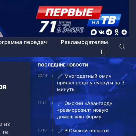
ограмма передач
Рекламодателям
ПОСЛЕДНИЕ НОВОСТИ
Многодетный омич
20:14
принял роды у супруги за 3
ря
минуты
Омский «Авангард»
17:12
«разморозил» новую
домашнюю форму
и их
В Омской области
16:10
 те