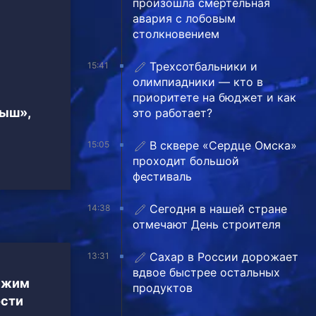
произошла смертельная
авария с лобовым
столкновением
Трехсотбальники и
15:41
олимпиадники — кто в
приоритете на бюджет и как
тыш»,
это работает?
В сквере «Сердце Омска»
15:05
проходит большой
фестиваль
Сегодня в нашей стране
14:38
отмечают День строителя
Сахар в России дорожает
13:31
вдвое быстрее остальных
ежим
продуктов
ости