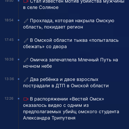
Стал известен мотив убийства мужчины
19:50
в селе Соляное
Прохлада, которая накрыла Омскую
18:54
область, покидает регион
В Омской области тыква «попыталась
17:45
сбежать» со двора
Омичка запечатлела Млечный Путь на
16:38
ночном небе
Два ребёнка и двое взрослых
13:36
пострадали в ДТП в Омской области
В распоряжении «Вестей Омск»
12:26
оказалось видео с одним из
предполагаемых убийц омского студента
Александра Трипутеня