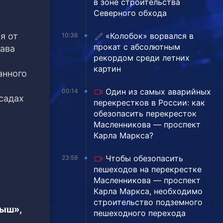
в зоне строительства
Северного обхода
«Колобок» ворвался в
я от
10:36
прокат с абсолютным
лава
рекордом среди летних
картин
анного
Один из самых аварийных
00:14
садах
перекрестков в России: как
обезопасить перекресток
Масленникова — проспект
Карла Маркса?
Чтобы обезопасить
23:59
пешеходов на перекрестке
Масленникова — проспект
Карла Маркса, необходимо
строительство подземного
тыш»,
пешеходного перехода