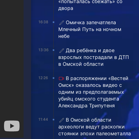
«попыталась сбежать» со
двора
Омичка запечатлела
16:38
Млечный Путь на ночном
небе
Два ребёнка и двое
13:36
взрослых пострадали в ДТП
в Омской области
В распоряжении «Вестей
12:26
Омск» оказалось видео с
одним из предполагаемых
убийц омского студента
Александра Трипутеня
В Омской области
11:44
археологи ведут раскопки
стоянки эпохи палеометалла