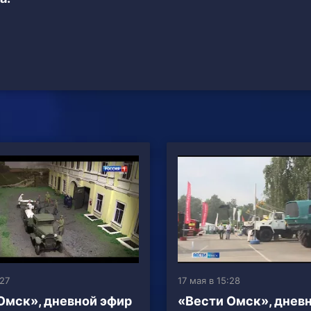
:27
17 мая в 15:28
Омск», дневной эфир
«Вести Омск», днев