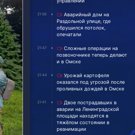
управлении
Аварийный дом на
21:56
Раздольной улице, где
обрушился потолок,
опечатали
Сложные операции на
21:47
позвоночнике теперь делают
и в Омске
Урожай картофеля
21:44
оказался под угрозой после
проливных дождей в Омске
Двое пострадавших в
21:41
аварии на Ленинградской
площади находятся в
тяжёлом состоянии в
реанимации