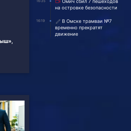
Омич сбил 7 пешеходов
16:35
на островке безопасности
В Омске трамваи №7
16:19
временно прекратят
движение
тыш»,