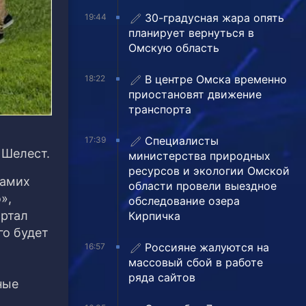
30-градусная жара опять
19:44
планирует вернуться в
Омскую область
В центре Омска временно
18:22
приостановят движение
транспорта
Специалисты
17:39
 Шелест.
министерства природных
ресурсов и экологии Омской
самих
области провели выездное
»,
обследование озера
ортал
Кирпичка
го будет
Россияне жалуются на
16:57
массовый сбой в работе
ряда сайтов
ные