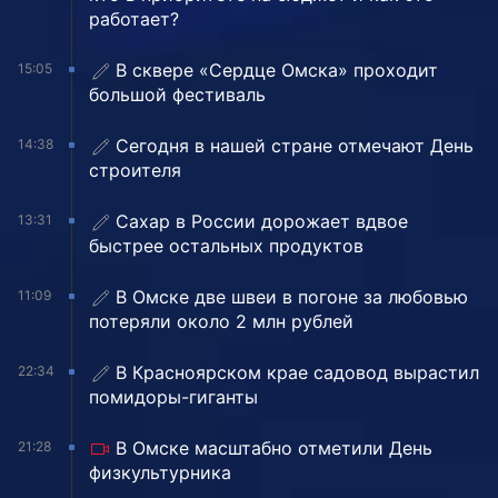
работает?
В сквере «Сердце Омска» проходит
15:05
большой фестиваль
Сегодня в нашей стране отмечают День
14:38
строителя
Сахар в России дорожает вдвое
13:31
быстрее остальных продуктов
В Омске две швеи в погоне за любовью
11:09
потеряли около 2 млн рублей
В Красноярском крае садовод вырастил
22:34
помидоры-гиганты
В Омске масштабно отметили День
21:28
физкультурника