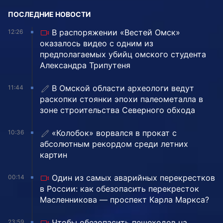
ПОСЛЕДНИЕ НОВОСТИ
В распоряжении «Вестей Омск»
12:26
оказалось видео с одним из
предполагаемых убийц омского студента
Александра Трипутеня
В Омской области археологи ведут
11:44
раскопки стоянки эпохи палеометалла в
зоне строительства Северного обхода
«Колобок» ворвался в прокат с
10:36
абсолютным рекордом среди летних
картин
Один из самых аварийных перекрестков
00:14
в России: как обезопасить перекресток
Масленникова — проспект Карла Маркса?
Чтобы обезопасить пешеходов на
23:59