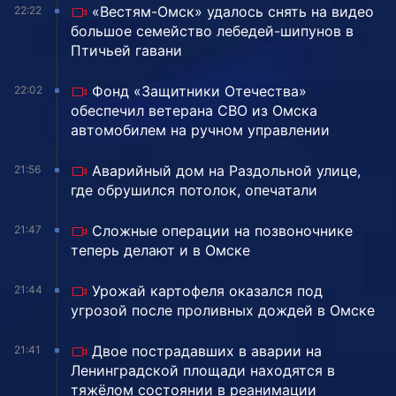
«Вестям-Омск» удалось снять на видео
22:22
большое семейство лебедей-шипунов в
Птичьей гавани
Фонд «Защитники Отечества»
22:02
обеспечил ветерана СВО из Омска
автомобилем на ручном управлении
Аварийный дом на Раздольной улице,
21:56
где обрушился потолок, опечатали
Сложные операции на позвоночнике
21:47
теперь делают и в Омске
Урожай картофеля оказался под
21:44
угрозой после проливных дождей в Омске
Двое пострадавших в аварии на
21:41
Ленинградской площади находятся в
тяжёлом состоянии в реанимации