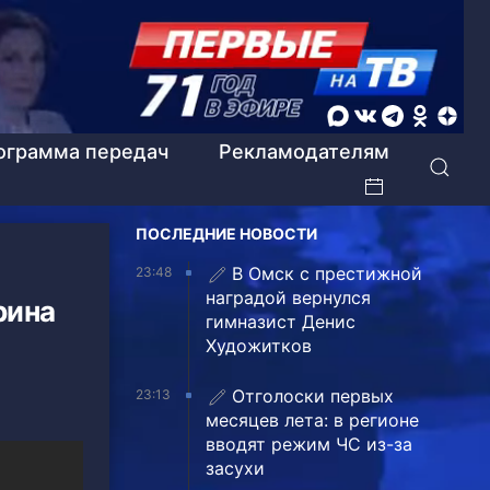
ограмма передач
Рекламодателям
ПОСЛЕДНИЕ НОВОСТИ
В Омск с престижной
23:48
наградой вернулся
рина
гимназист Денис
Художитков
Отголоски первых
23:13
месяцев лета: в регионе
вводят режим ЧС из-за
засухи