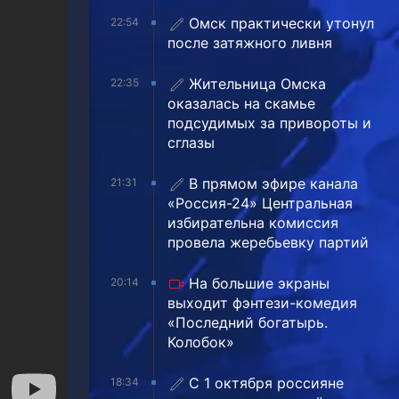
Омск практически утонул
22:54
после затяжного ливня
Жительница Омска
22:35
оказалась на скамье
подсудимых за привороты и
сглазы
В прямом эфире канала
21:31
«Россия-24» Центральная
избирательна комиссия
провела жеребьевку партий
На большие экраны
20:14
выходит фэнтези-комедия
«Последний богатырь.
Колобок»
С 1 октября россияне
18:34