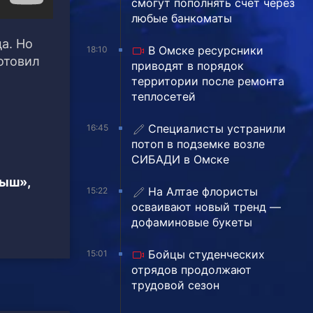
смогут пополнять счёт через
любые банкоматы
а. Но
В Омске ресурсники
18:10
отовил
приводят в порядок
территории после ремонта
теплосетей
Специалисты устранили
16:45
потоп в подземке возле
СИБАДИ в Омске
тыш»,
На Алтае флористы
15:22
осваивают новый тренд —
дофаминовые букеты
Бойцы студенческих
15:01
отрядов продолжают
трудовой сезон