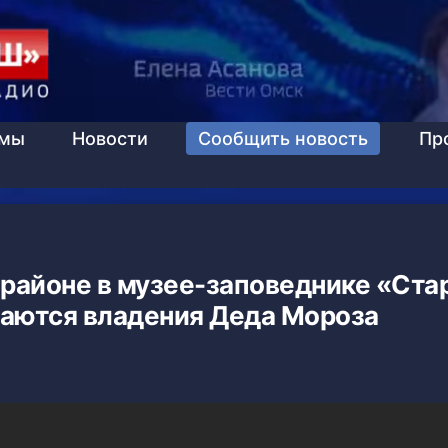
ммы
Новости
Сообщить новость
Пр
районе в музее-заповеднике «Ста
аются владения Деда Мороза
0