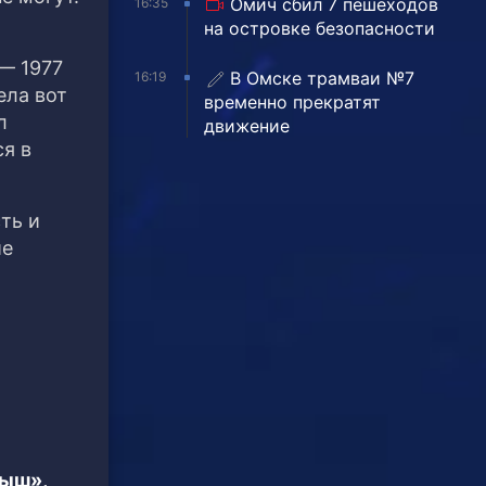
Омич сбил 7 пешеходов
16:35
на островке безопасности
— 1977
В Омске трамваи №7
16:19
ела вот
временно прекратят
л
движение
ся в
ть и
ие
тыш»,