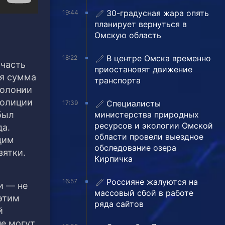
30-градусная жара опять
19:44
планирует вернуться в
Омскую область
В центре Омска временно
18:22
 часть
приостановят движение
яя сумма
транспорта
колонии
полиции
Специалисты
17:39
министерства природных
был
ресурсов и экологии Омской
да.
области провели выездное
дим
обследование озера
зятки.
Кирпичка
Россияне жалуются на
16:57
и — не
массовый сбой в работе
этим
ряда сайтов
й
е могут.