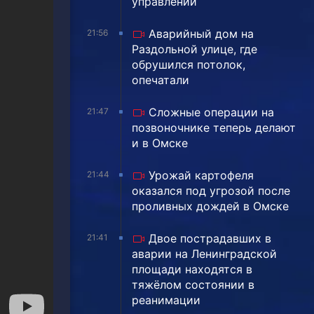
управлении
Аварийный дом на
21:56
Раздольной улице, где
обрушился потолок,
опечатали
Сложные операции на
21:47
позвоночнике теперь делают
и в Омске
Урожай картофеля
21:44
оказался под угрозой после
проливных дождей в Омске
Двое пострадавших в
21:41
аварии на Ленинградской
площади находятся в
тяжёлом состоянии в
реанимации