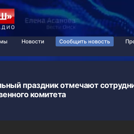
ммы
Новости
Сообщить новость
Пр
льный праздник отмечают сотрудн
венного комитета