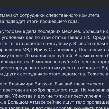
тмечают сотрудники следственного комитета.
ва подводят итоги прошедшего года.
уголовные дела последних месяцев. Большая их
 уголовных дел по этой статье завели 175. Средн
есть те, кто работал по-крупному. В шести годам 
управления МВД Ирину Старовикову. Полковника 
умму более 20 миллионов рублей. В рамках дела 
 квартира за 9 миллионов рублей в центре горо
директора департамента имущества города — Ва
 других сотрудников этого ведомства. Тоже за в
ело Владимира Витрука. Бывший глава омского
 арестован в ноября прошлого года. Но чиновник
елей. Убийства и другие тяжкие преступления — 
к, в Большом Атмасе сейчас ищут тело пропавше
е задержан. А вот саму пропавшую найти пока н