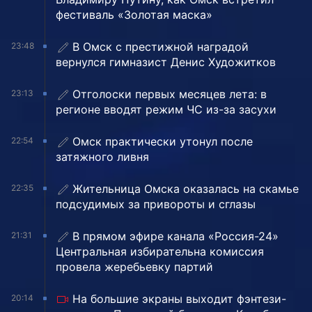
фестиваль «Золотая маска»
В Омск с престижной наградой
23:48
вернулся гимназист Денис Художитков
Отголоски первых месяцев лета: в
23:13
регионе вводят режим ЧС из-за засухи
Омск практически утонул после
22:54
затяжного ливня
Жительница Омска оказалась на скамье
22:35
подсудимых за привороты и сглазы
В прямом эфире канала «Россия-24»
21:31
Центральная избирательна комиссия
провела жеребьевку партий
На большие экраны выходит фэнтези-
20:14