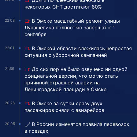
Долги по членским взносам в
некоторых СНТ достигают 80%
В Омске масштабный ремонт улицы
22:08
Лукашевича полностью завершат к 1
сентября
В Омской области сложилась непростая
22:01
ситуация с уборочной кампанией
До сих пор не было озвучено ни одной
21:55
официальной версии, что могло стать
причиной страшной аварии на
Ленинградской площади в Омске
В Омске за сутки сразу двух
20:26
пассажиров сняли с авиарейсов
В России изменятся правила перевозок
20:05
в поездах