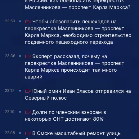
в России: как обезопасить перекресток
Масленникова — проспект Карла Маркса?
Чтобы обезопасить пешеходов на
23:59
перекрестке Масленникова — проспект
Карла Маркса, необходимо строительство
подземного пешеходного перехода
Эксперт рассказал, почему на
23:36
перекрестке Масленникова — проспект
Карла Маркса происходит так много
аварий
Юный омич Иван Власов отправился на
22:17
Северный полюс
Долги по членским взносам в
22:10
некоторых СНТ достигают 80%
В Омске масштабный ремонт улицы
22:08