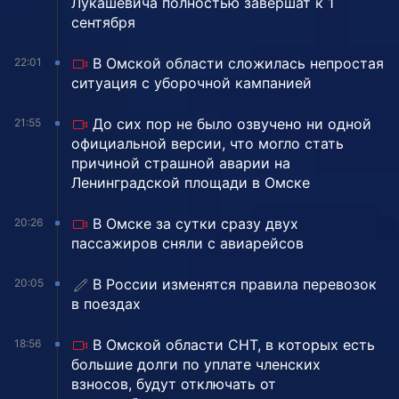
Лукашевича полностью завершат к 1
сентября
В Омской области сложилась непростая
22:01
ситуация с уборочной кампанией
До сих пор не было озвучено ни одной
21:55
официальной версии, что могло стать
причиной страшной аварии на
Ленинградской площади в Омске
В Омске за сутки сразу двух
20:26
пассажиров сняли с авиарейсов
В России изменятся правила перевозок
20:05
в поездах
В Омской области СНТ, в которых есть
18:56
большие долги по уплате членских
взносов, будут отключать от