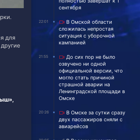
полностью завершат к 1
сентября
рки.
В Омской области
22:01
сложилась непростая
ситуация с уборочной
я для
кампанией
 другие
До сих пор не было
21:55
озвучено ни одной
официальной версии, что
могло стать причиной
страшной аварии на
Ленинградской площади в
Омске
тыш»,
В Омске за сутки сразу
20:26
двух пассажиров сняли с
авиарейсов