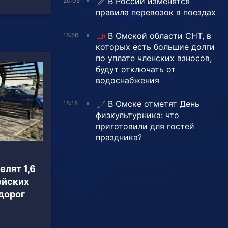
В России изменятся
20:05
правила перевозок в поездах
В Омской области СНТ, в
18:56
которых есть большие долги
по уплате членских взносов,
будут отключать от
водоснабжения
В Омске отметят День
18:18
физкультурника: что
приготовили для гостей
праздника?
лят 1,6
ейских
дорог