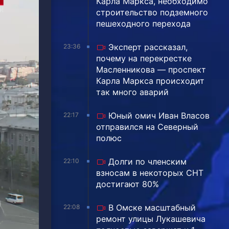
Карла Маркса, необходимо
строительство подземного
пешеходного перехода
Эксперт рассказал,
23:36
почему на перекрестке
Масленникова — проспект
Карла Маркса происходит
так много аварий
Юный омич Иван Власов
22:17
отправился на Северный
полюс
Долги по членским
22:10
взносам в некоторых СНТ
достигают 80%
В Омске масштабный
22:08
ремонт улицы Лукашевича