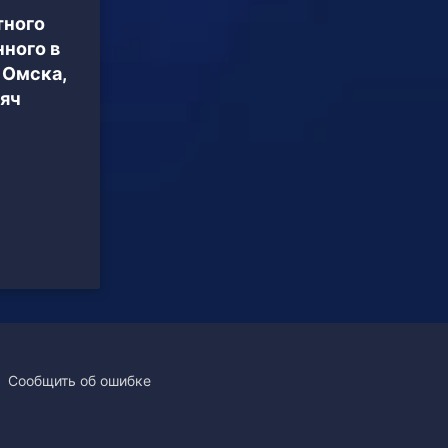
тного
ного в
 Омска,
сяч
Сообщить об ошибке