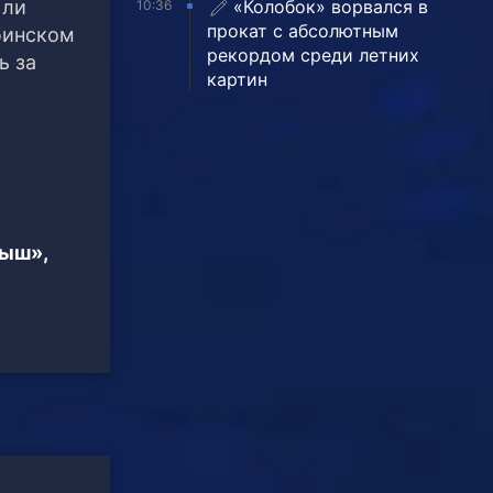
«Колобок» ворвался в
Или
10:36
прокат с абсолютным
бинском
рекордом среди летних
ь за
картин
тыш»,