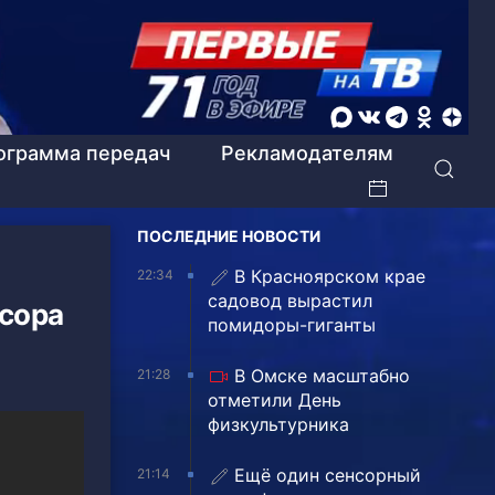
ограмма передач
Рекламодателям
ПОСЛЕДНИЕ НОВОСТИ
В Красноярском крае
22:34
садовод вырастил
усора
помидоры-гиганты
В Омске масштабно
21:28
отметили День
физкультурника
Ещё один сенсорный
21:14