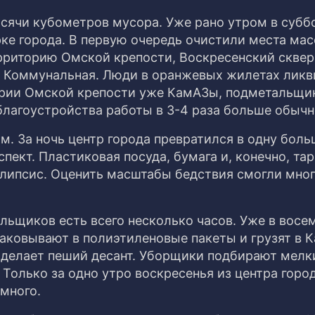
ысячи кубометров мусора. Уже рано утром в субб
ке города. В первую очередь очистили места мас
рриторию Омской крепости, Воскресенский сквер
я. Коммунальная. Люди в оранжевых жилетах лик
тории Омской крепости уже КамАЗы, подметальщи
благоустройства работы в 3-4 раза больше обычн
м. За ночь центр города превратился в одну бол
пект. Пластиковая посуда, бумага и, конечно, тар
липсис. Оценить масштабы бедствия смогли мно
льщиков есть всего несколько часов. Уже в восе
паковывают в полиэтиленовые пакеты и грузят в 
 делает пеший десант. Уборщики подбирают мелк
 Только за одно утро воскресенья из центра горо
много.