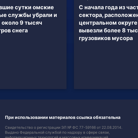
вшие сутки омские
С начала года из час
е службы убрали и
сектора, расположен
 около 9 тысяч
центральном округе
ров снега
вывезли более 8 ты
грузовиков мусора
При использовании материалов ссылка обязательна
Свидетельство о регистрации ЭЛ № ФС 77-59166 от 22.08.2014.
Выдано Федеральной службой по надзору в сфере связи,
информационных технологий и массовых коммуникаций