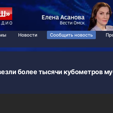
ммы
Новости
Сообщить новость
Пр
везли более тысячи кубометров м