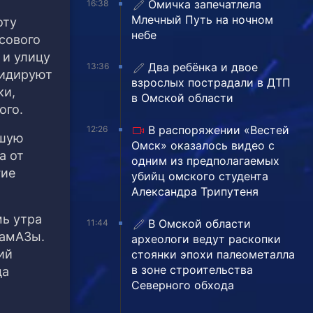
Омичка запечатлела
16:38
Млечный Путь на ночном
оту
небе
сового
 и улицу
Два ребёнка и двое
13:36
видируют
взрослых пострадали в ДТП
ки,
в Омской области
ого.
В распоряжении «Вестей
12:26
ьшую
Омск» оказалось видео с
а от
одним из предполагаемых
гие
убийц омского студента
Александра Трипутеня
мь утра
В Омской области
11:44
КамАЗы.
археологи ведут раскопки
ий
стоянки эпохи палеометалла
в зоне строительства
да
Северного обхода