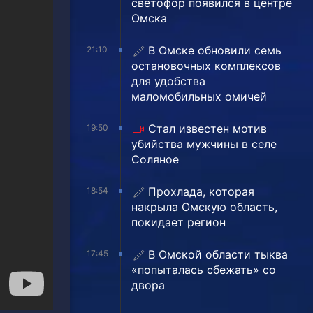
светофор появился в центре
Омска
В Омске обновили семь
21:10
остановочных комплексов
для удобства
маломобильных омичей
Стал известен мотив
19:50
убийства мужчины в селе
Соляное
Прохлада, которая
18:54
накрыла Омскую область,
покидает регион
В Омской области тыква
17:45
«попыталась сбежать» со
двора