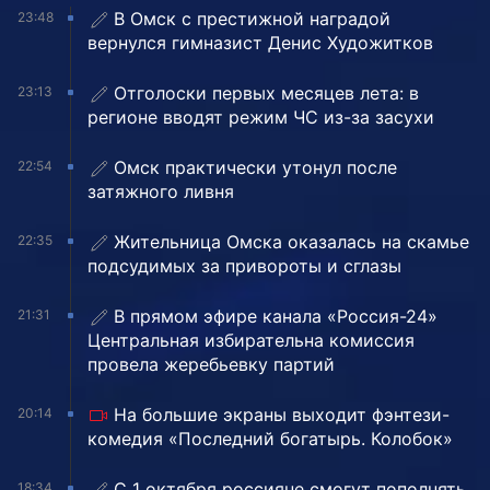
В Омск с престижной наградой
23:48
вернулся гимназист Денис Художитков
Отголоски первых месяцев лета: в
23:13
регионе вводят режим ЧС из-за засухи
Омск практически утонул после
22:54
затяжного ливня
Жительница Омска оказалась на скамье
22:35
подсудимых за привороты и сглазы
В прямом эфире канала «Россия-24»
21:31
Центральная избирательна комиссия
провела жеребьевку партий
На большие экраны выходит фэнтези-
20:14
комедия «Последний богатырь. Колобок»
С 1 октября россияне смогут пополнять
18:34