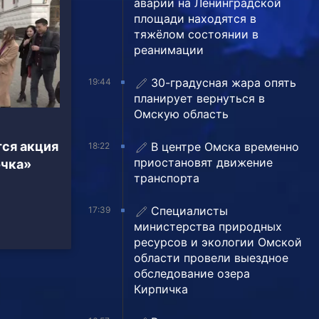
аварии на Ленинградской
площади находятся в
тяжёлом состоянии в
реанимации
30-градусная жара опять
19:44
планирует вернуться в
Омскую область
ся акция
В центре Омска временно
18:22
приостановят движение
очка»
транспорта
Специалисты
17:39
министерства природных
ресурсов и экологии Омской
области провели выездное
обследование озера
Кирпичка