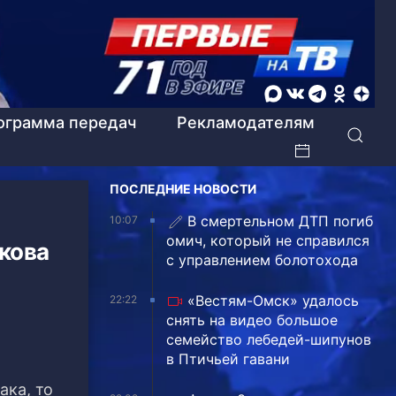
ограмма передач
Рекламодателям
ПОСЛЕДНИЕ НОВОСТИ
В смертельном ДТП погиб
10:07
омич, который не справился
кова
с управлением болотохода
«Вестям-Омск» удалось
22:22
снять на видео большое
семейство лебедей-шипунов
в Птичьей гавани
ака, то