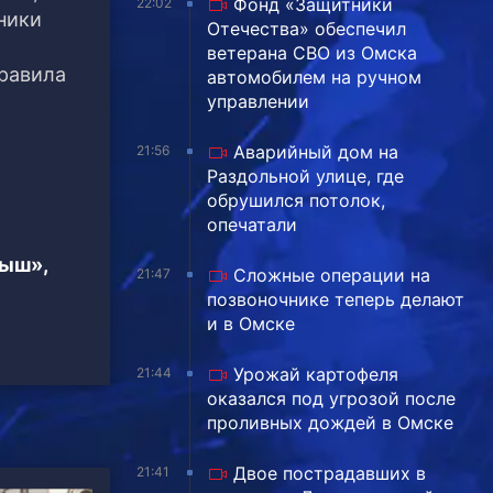
Фонд «Защитники
22:02
ники
Отечества» обеспечил
ветерана СВО из Омска
правила
автомобилем на ручном
управлении
Аварийный дом на
21:56
Раздольной улице, где
обрушился потолок,
опечатали
тыш»,
Сложные операции на
21:47
позвоночнике теперь делают
и в Омске
Урожай картофеля
21:44
оказался под угрозой после
проливных дождей в Омске
Двое пострадавших в
21:41