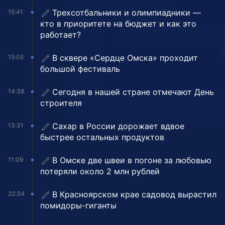
Трехсотбальники и олимпиадники —
15:41
кто в приоритете на бюджет и как это
работает?
В сквере «Сердце Омска» проходит
15:05
большой фестиваль
Сегодня в нашей стране отмечают День
14:38
строителя
Сахар в России дорожает вдвое
13:31
быстрее остальных продуктов
В Омске две швеи в погоне за любовью
11:09
потеряли около 2 млн рублей
В Красноярском крае садовод вырастил
22:34
помидоры-гиганты