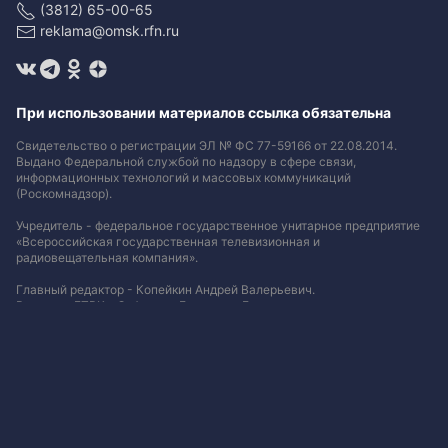
(3812) 65-00-65
reklama@omsk.rfn.ru
При использовании материалов ссылка обязательна
Свидетельство о регистрации ЭЛ № ФС 77-59166 от 22.08.2014.
Выдано Федеральной службой по надзору в сфере связи,
информационных технологий и массовых коммуникаций
(Роскомнадзор).
Учредитель - федеральное государственное унитарное предприятие
«Всероссийская государственная телевизионная и
радиовещательная компания».
Главный редактор - Копейкин Андрей Валерьевич.
Редактор ГТРК - Сафонова Екатерина Евгеньевна.
+7 (3812) 65-00-75 , 65-00-15.
gtrk@inbox.ru
Любое использование текстовых, фото, аудио и видеоматериалов
возможна с указанием источника с обязательной публикацией
гиперссылки на материал
.