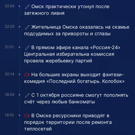
Омск практически утонул после
22:54
затяжного ливня
Жительница Омска оказалась на скамье
22:35
подсудимых за привороты и сглазы
В прямом эфире канала «Россия-24»
21:31
Центральная избирательна комиссия
провела жеребьевку партий
На большие экраны выходит фэнтези-
20:14
комедия «Последний богатырь. Колобок»
С 1 октября россияне смогут пополнять
18:34
счёт через любые банкоматы
В Омске ресурсники приводят в
18:10
порядок территории после ремонта
теплосетей