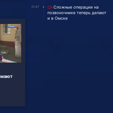
Сложные операции на
21:47
позвоночнике теперь делают
и в Омске
имают