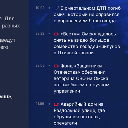
В смертельном ДТП погиб
10:07
омич, который не справился
а. Для
с управлением болотохода
я разных
«Вестям-Омск» удалось
22:22
дведут
снять на видео большое
семейство лебедей-шипунов
его
в Птичьей гавани
Фонд «Защитники
22:02
Отечества» обеспечил
ветерана СВО из Омска
автомобилем на ручном
управлении
тыш»,
Аварийный дом на
21:56
Раздольной улице, где
обрушился потолок,
опечатали