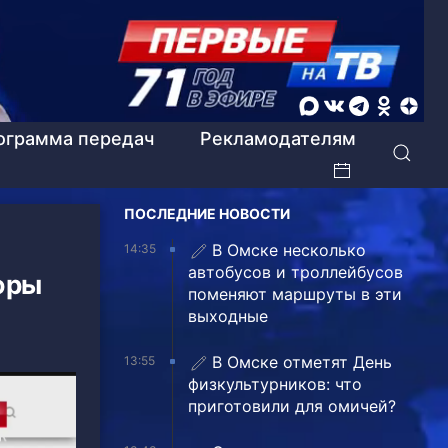
ограмма передач
Рекламодателям
ПОСЛЕДНИЕ НОВОСТИ
В Омске несколько
14:35
автобусов и троллейбусов
юры
поменяют маршруты в эти
выходные
В Омске отметят День
13:55
физкультурников: что
приготовили для омичей?