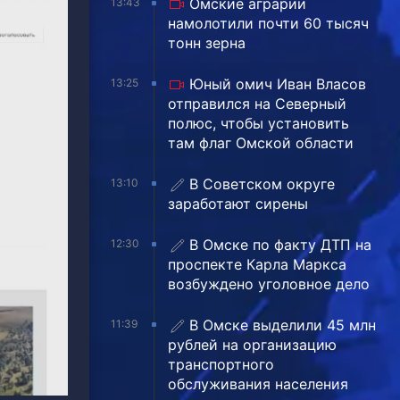
Омские аграрии
13:43
намолотили почти 60 тысяч
тонн зерна
Юный омич Иван Власов
13:25
отправился на Северный
полюс, чтобы установить
там флаг Омской области
В Советском округе
13:10
заработают сирены
В Омске по факту ДТП на
12:30
проспекте Карла Маркса
возбуждено уголовное дело
В Омске выделили 45 млн
11:39
рублей на организацию
транспортного
обслуживания населения