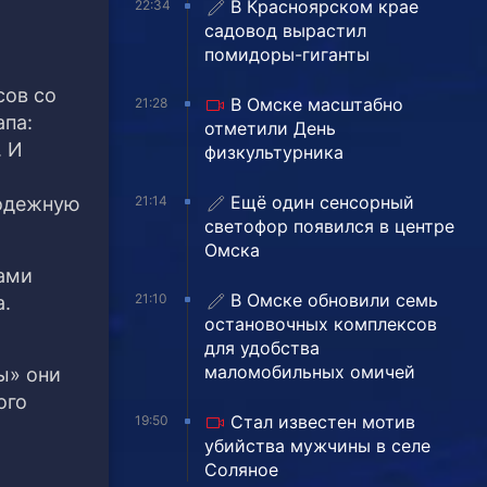
В Красноярском крае
22:34
садовод вырастил
помидоры-гиганты
сов со
В Омске масштабно
21:28
апа:
отметили День
. И
физкультурника
Ещё один сенсорный
21:14
лодежную
светофор появился в центре
Омска
пами
В Омске обновили семь
21:10
а.
остановочных комплексов
для удобства
маломобильных омичей
ы» они
ого
Стал известен мотив
19:50
убийства мужчины в селе
Соляное