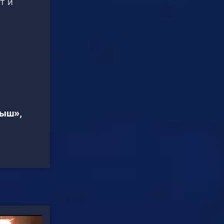
т и
тыш»,