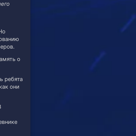
шего
Но
сованию
еров.
амять о
ь ребята
как они
8
евнике