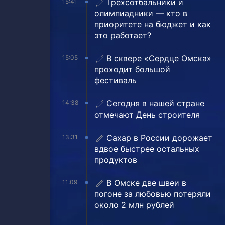
Трехсотбальники и
15:41
олимпиадники — кто в
приоритете на бюджет и как
это работает?
В сквере «Сердце Омска»
15:05
проходит большой
фестиваль
Сегодня в нашей стране
14:38
отмечают День строителя
Сахар в России дорожает
13:31
вдвое быстрее остальных
продуктов
В Омске две швеи в
11:09
погоне за любовью потеряли
около 2 млн рублей