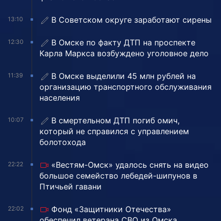
В Советском округе заработают сирены
13:10
В Омске по факту ДТП на проспекте
12:30
Карла Маркса возбуждено уголовное дело
В Омске выделили 45 млн рублей на
11:39
организацию транспортного обслуживания
населения
В смертельном ДТП погиб омич,
10:07
который не справился с управлением
болотохода
«Вестям-Омск» удалось снять на видео
22:22
большое семейство лебедей-шипунов в
Птичьей гавани
Фонд «Защитники Отечества»
22:02
обеспечил ветерана СВО из Омска