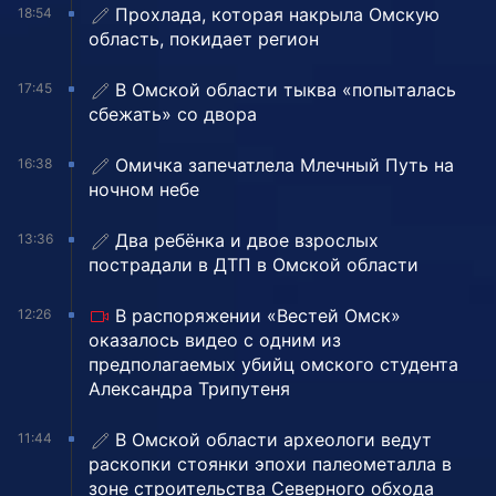
Прохлада, которая накрыла Омскую
18:54
область, покидает регион
В Омской области тыква «попыталась
17:45
сбежать» со двора
Омичка запечатлела Млечный Путь на
16:38
ночном небе
Два ребёнка и двое взрослых
13:36
пострадали в ДТП в Омской области
В распоряжении «Вестей Омск»
12:26
оказалось видео с одним из
предполагаемых убийц омского студента
Александра Трипутеня
В Омской области археологи ведут
11:44
раскопки стоянки эпохи палеометалла в
зоне строительства Северного обхода