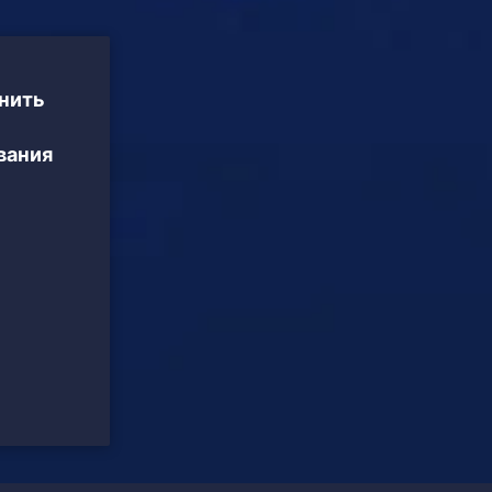
енить
вания