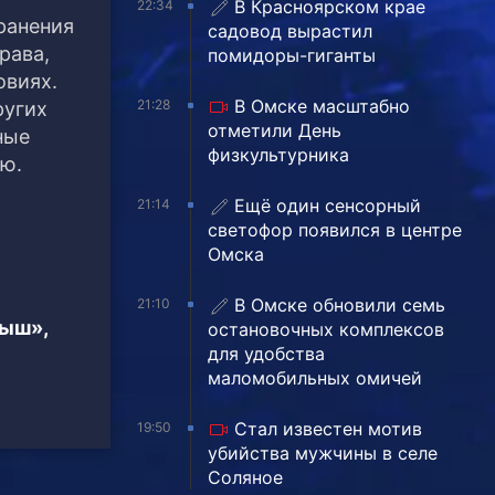
В Красноярском крае
22:34
ранения
садовод вырастил
рава,
помидоры-гиганты
овиях.
В Омске масштабно
21:28
ругих
отметили День
ные
физкультурника
ию.
Ещё один сенсорный
21:14
светофор появился в центре
Омска
В Омске обновили семь
21:10
тыш»,
остановочных комплексов
для удобства
маломобильных омичей
Стал известен мотив
19:50
убийства мужчины в селе
Соляное