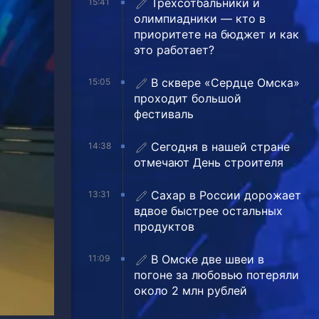
Трехсотбальники и
15:41
олимпиадники — кто в
приоритете на бюджет и как
это работает?
В сквере «Сердце Омска»
15:05
проходит большой
фестиваль
Сегодня в нашей стране
14:38
отмечают День строителя
Сахар в России дорожает
13:31
вдвое быстрее остальных
продуктов
В Омске две швеи в
11:09
погоне за любовью потеряли
около 2 млн рублей