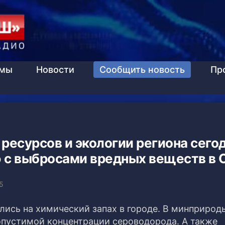
ммы
Новости
Сообщить новость
Пр
ресурсов и экологии региона сего
 с выбросами вредных веществ в 
5
лись на химический запах в городе. В минприрод
опустимой концентрации сероводорода. А также