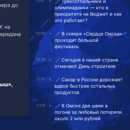
Трехсотбальники и
15:41
чера до
олимпиадники — кто в
приоритете на бюджет и как
это работает?
К на
В сквере «Сердце Омска»
передана
15:05
проходит большой
фестиваль
Сегодня в нашей стране
14:38
отмечают День строителя
Сахар в России дорожает
13:31
тыш»,
вдвое быстрее остальных
продуктов
В Омске две швеи в
11:09
погоне за любовью потеряли
около 2 млн рублей