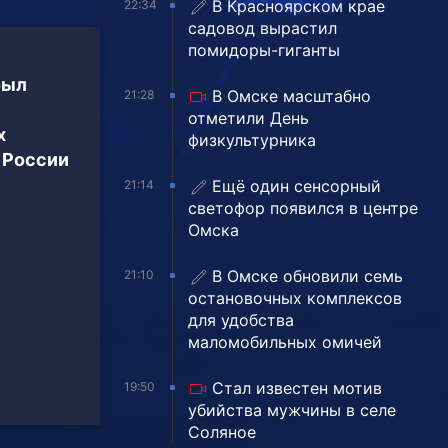
В Красноярском крае
22:34
садовод вырастил
помидоры-гиганты
был
В Омске масштабно
21:28
отметили День
х
физкультурника
 России
Ещё один сенсорный
21:14
светофор появился в центре
Омска
В Омске обновили семь
21:10
остановочных комплексов
для удобства
маломобильных омичей
Стал известен мотив
19:50
убийства мужчины в селе
Соляное