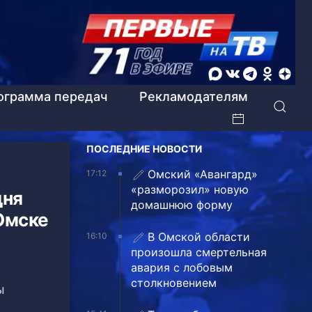
ограмма передач
Рекламодателям
ПОСЛЕДНИЕ НОВОСТИ
Омский «Авангард»
17:12
«разморозил» новую
дня
домашнюю форму
Омске
В Омской области
16:10
произошла смертельная
авария с лобовым
столкновением
ы