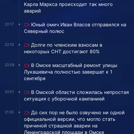
Карла Маркса происходит так много
аварий
Юный омич Иван Власов отправился на
22:17
Северный полюс
Долги по членским взносам в
22:10
некоторых СНТ достигают 80%
В Омске масштабный ремонт улицы
22:08
Лукашевича полностью завершат к 1
сентября
В Омской области сложилась непростая
22:01
ситуация с уборочной кампанией
До сих пор не было озвучено ни одной
21:55
официальной версии, что могло стать
причиной страшной аварии на
Ленинградской площади в Омске