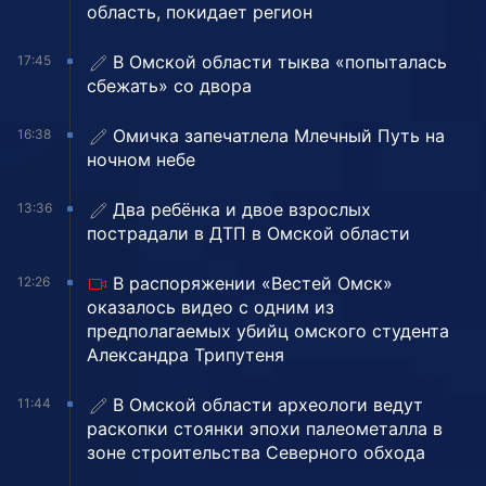
область, покидает регион
В Омской области тыква «попыталась
17:45
сбежать» со двора
Омичка запечатлела Млечный Путь на
16:38
ночном небе
Два ребёнка и двое взрослых
13:36
пострадали в ДТП в Омской области
В распоряжении «Вестей Омск»
12:26
оказалось видео с одним из
предполагаемых убийц омского студента
Александра Трипутеня
В Омской области археологи ведут
11:44
раскопки стоянки эпохи палеометалла в
зоне строительства Северного обхода