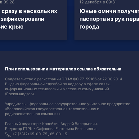
в 09:28
12 декабря в 09:31
 сразу в нескольких
Юные омичи получа
 зафиксировали
паспорта из рук пер
ие крыс
города
При использовании материалов ссылка обязательна
Свидетельство о регистрации ЭЛ № ФС 77-59166 от 22.08.2014.
Выдано Федеральной службой по надзору в сфере связи,
информационных технологий и массовых коммуникаций
(Роскомнадзор).
Учредитель - федеральное государственное унитарное предприятие
«Всероссийская государственная телевизионная и
радиовещательная компания».
Главный редактор - Копейкин Андрей Валерьевич.
Редактор ГТРК - Сафонова Екатерина Евгеньевна.
+7 (3812) 65-00-75 , 65-00-15.