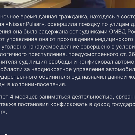
 в ночное время данная гражданка, находясь в сост
я «NissanPulsar», совершила поездку по улицам д
жения она была задержана сотрудниками ОМВД Ро
от управления она от прохождения медицинского
 уголовно наказуемое деяние совершено в услов
огичного преступления, предусмотренного ст. 26
инителя суд лишил свободы и конфисковал автом
области за неоднократное управление автомобил
сударственного обвинителя суд назначил данной 
ды в колонии-поселения.
 лет 4 месяцев заниматься деятельностью, связан
также постановил конфисковать в доход государ
r».