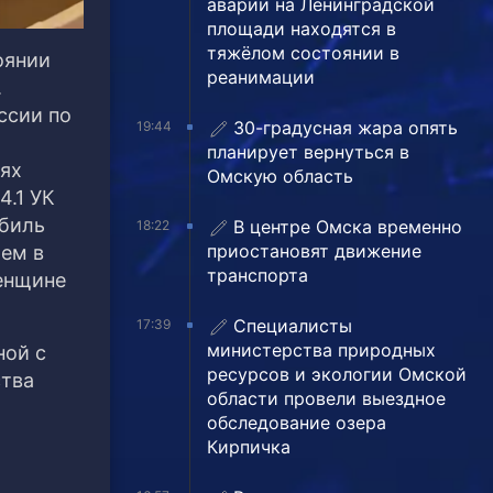
аварии на Ленинградской
площади находятся в
тяжёлом состоянии в
оянии
реанимации
.
ссии по
30-градусная жара опять
19:44
планирует вернуться в
иях
Омскую область
4.1 УК
обиль
В центре Омска временно
18:22
приостановят движение
ем в
транспорта
женщине
Специалисты
17:39
министерства природных
ной с
ресурсов и экологии Омской
ства
области провели выездное
обследование озера
Кирпичка