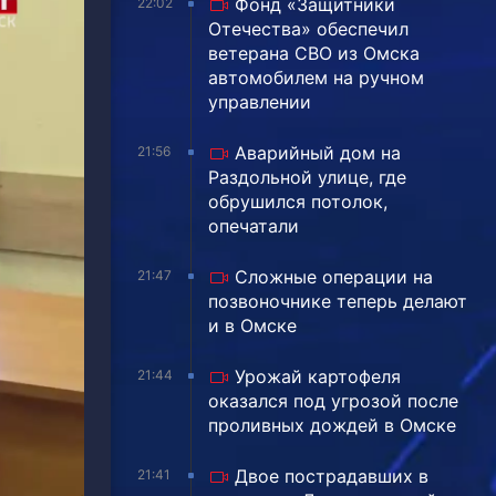
Фонд «Защитники
22:02
Отечества» обеспечил
ветерана СВО из Омска
автомобилем на ручном
управлении
Аварийный дом на
21:56
Раздольной улице, где
обрушился потолок,
опечатали
Сложные операции на
21:47
позвоночнике теперь делают
и в Омске
Урожай картофеля
21:44
оказался под угрозой после
проливных дождей в Омске
Двое пострадавших в
21:41