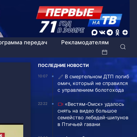
ограмма передач
Рекламодателям
ПОСЛЕДНИЕ НОВОСТИ
В смертельном ДТП погиб
10:07
омич, который не справился
с управлением болотохода
«Вестям-Омск» удалось
22:22
снять на видео большое
семейство лебедей-шипунов
в Птичьей гавани