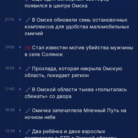
появился в центре Омска
В Омске обновили семь остановочных
21:10
комплексов для удобства маломобильных
омичей
Стал известен мотив убийства мужчины
19:50
в селе Соляное
Прохлада, которая накрыла Омскую
18:54
область, покидает регион
В Омской области тыква «попыталась
17:45
сбежать» со двора
Омичка запечатлела Млечный Путь на
16:38
ночном небе
Два ребёнка и двое взрослых
13:36