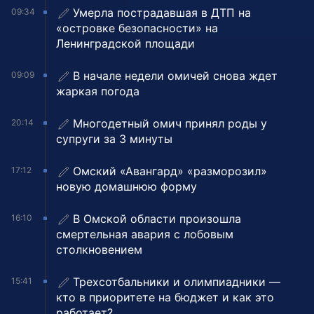
Умерла пострадавшая в ДТП на
09:34
«островке безопасности» на
Ленинградской площади
В начале недели омичей снова ждет
09:09
жаркая погода
Многодетный омич принял роды у
20:14
супруги за 3 минуты
Омский «Авангард» «разморозил»
17:12
новую домашнюю форму
В Омской области произошла
16:10
смертельная авария с лобовым
столкновением
Трехсотбальники и олимпиадники —
15:41
кто в приоритете на бюджет и как это
работает?