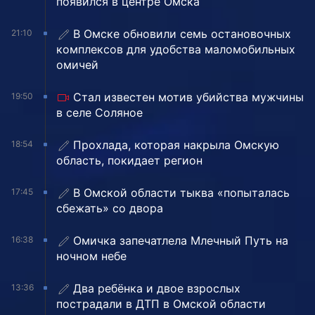
появился в центре Омска
В Омске обновили семь остановочных
21:10
комплексов для удобства маломобильных
омичей
Стал известен мотив убийства мужчины
19:50
в селе Соляное
Прохлада, которая накрыла Омскую
18:54
область, покидает регион
В Омской области тыква «попыталась
17:45
сбежать» со двора
Омичка запечатлела Млечный Путь на
16:38
ночном небе
Два ребёнка и двое взрослых
13:36
пострадали в ДТП в Омской области