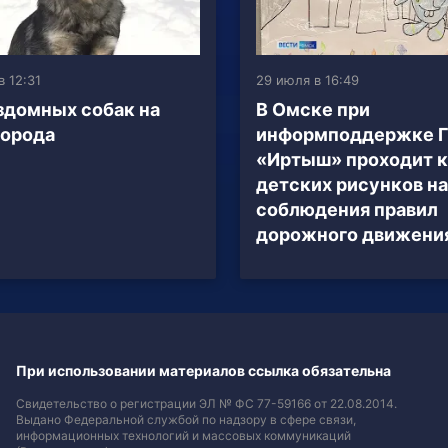
в 12:31
29 июля в 16:49
здомных собак на
В Омске при
города
информподдержке 
«Иртыш» проходит 
детских рисунков на
соблюдения правил
дорожного движени
При использовании материалов ссылка обязательна
Свидетельство о регистрации ЭЛ № ФС 77-59166 от 22.08.2014.
Выдано Федеральной службой по надзору в сфере связи,
информационных технологий и массовых коммуникаций