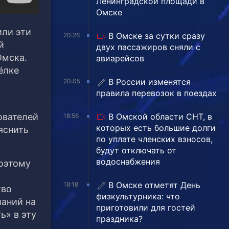
Ленинградской площади в
Омске
или эти
В Омске за сутки сразу
20:26
й
двух пассажиров сняли с
Омска.
авиарейсов
ёлке
В России изменятся
20:05
правила перевозок в поездах
В Омской области СНТ, в
ователей
18:56
которых есть большие долги
яснить
по уплате членских взносов,
будут отключать от
водоснабжения
поэтому
В Омске отметят День
18:18
тво
физкультурника: что
заний на
приготовили для гостей
ь» в эту
праздника?