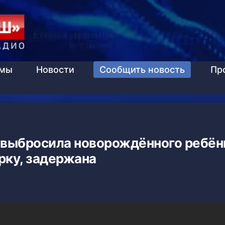
ммы
Новости
Сообщить новость
Пр
 выбросила новорождённого ребён
рку, задержана