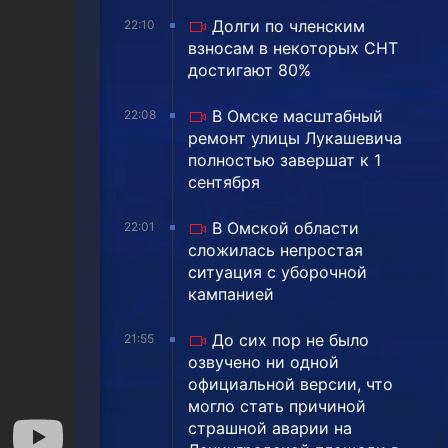
Долги по членским
22:10
взносам в некоторых СНТ
достигают 80%
В Омске масштабный
22:08
ремонт улицы Лукашевича
полностью завершат к 1
сентября
В Омской области
22:01
сложилась непростая
ситуация с уборочной
кампанией
До сих пор не было
21:55
озвучено ни одной
официальной версии, что
могло стать причиной
страшной аварии на