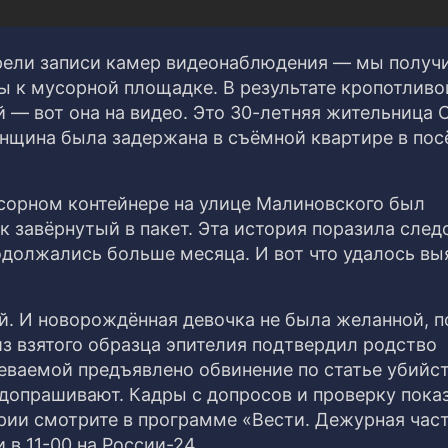
рели записи камер видеонаблюдения — мы получ
ы к мусорной площадке. В результате кропотливо
 — вот она на видео. Это 30-летняя жительница 
нщина была задержана в съёмной квартире в пос
усорном контейнере на улице Малиновского был
завёрнутый в пакет. Эта история поразила след
должались больше месяца. И вот что удалось вы
ей. И новорождённая девочка не была желанной, 
з взятого образца эпителия подтвердил родство
еваемой предъявлено обвинение по статье убийс
опрашивают. Кадры с допросов и проверку пока
рии смотрите в программе «Вести. Дежурная част
 в 11-00 на России-24.