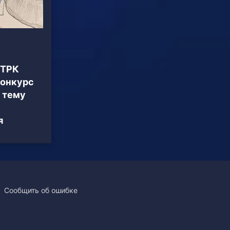
ГТРК
конкурс
 тему
я
Сообщить об ошибке