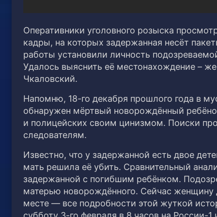
Оперативники уголовного розыска просмот
кадры, на которых задержанная несёт пакет
работы установили личность подозреваемой
Удалось выяснить её местонахождение – же
Чкаловский.
Напомню, 18-го декабря прошлого года в м
обнаружен мёртвый новорождённый ребёнок 
и полицейских своим цинизмом. Поиски про
следователям.
Известно, что у задержанной есть двое дет
мать решила её убить. Сравнительный анали
задержанной с погибшим ребёнком. Подозр
матерью новорождённого. Сейчас женщину д
месте — все подробности этой жуткой исто
субботу 3-го февраля в 8 часов на России-1 и