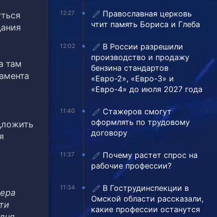
Православная церковь
12:27
уться
чтит память Бориса и Глеба
дания
В России разрешили
12:02
производство и продажу
а там
бензина стандартов
тамента
«Евро-2», «Евро-3» и
«Евро-4» до июля 2027 года
Стажеров смогут
11:40
оформлять по трудовому
дложить
договору
я
Почему растет спрос на
11:37
рабочие профессии?
В Гострудинспекции в
11:34
чера
Омской области рассказали,
ти
какие профессии останутся
одня