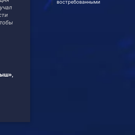
востребованными
вучал
сти
чтобы
тыш»,