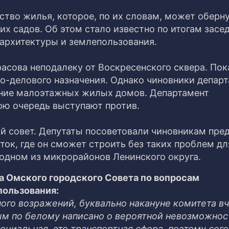
ство жилья, которое, по их словам, может оберн
х садов. Об этом стало известно по итогам засе
 архитектуры и землепользования.
расова неподалеку от Воскресенского сквера. Пок
-делового назначения. Однако чиновники депар
ение малоэтажных жилых домов. Департамент
ою очередь выступают против.
ый совет. Депутаты посоветовали чиновникам пре
ток, где он сможет строить без таких проблем дл
 одном из микрорайонов Ленинского округа.
а Омского городского Совета по вопросам
пользования:
ного возражений, буквально накануне комитета в
ым по белому написано о вероятной невозможнос
оциальная, это транспортная сфера, поэтому сег