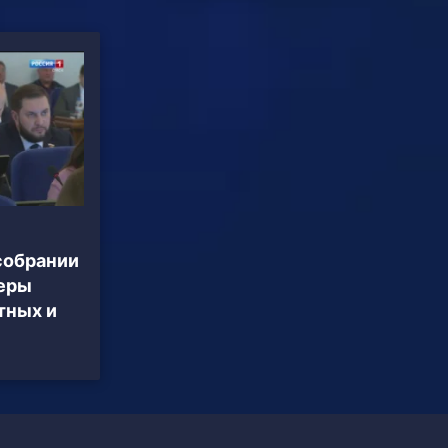
собрании
еры
тных и