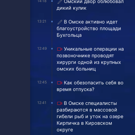
Омский двор облюбовал
14:18
дикий кулик
В Омске активно идет
13:21
благоустройство площади
Бухгольца
Уникальные операции на
12:49
позвоночнике проводят
хирурги одной из крупных
омских больниц
Как обезопасить себя во
12:45
время отпуска?
В Омске специалисты
12:41
разбираются в массовой
гибели рыб и уток на озере
Кирпичка в Кировском
округе