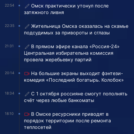
Омск практически утонул после
22:54
затяжного ливня
Жительница Омска оказалась на скамье
22:35
подсудимых за привороты и сглазы
В прямом эфире канала «Россия-24»
21:31
Центральная избирательна комиссия
провела жеребьевку партий
На большие экраны выходит фэнтези-
20:14
комедия «Последний богатырь. Колобок»
С 1 октября россияне смогут пополнять
18:34
счёт через любые банкоматы
В Омске ресурсники приводят в
18:10
порядок территории после ремонта
теплосетей